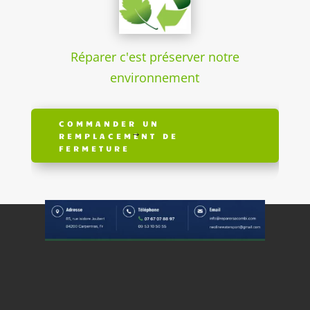
Réparer c'est préserver notre
environnement
COMMANDER UN
REMPLACEMENT DE
FERMETURE