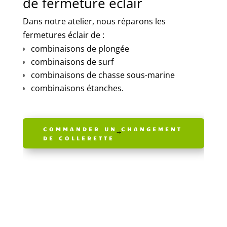
de fermeture éclair
difficiles :
Dans notre atelier, nous réparons les
eau salée
fermetures éclair de :
sable
combinaisons de plongée
traction lors de l’enfilage
combinaisons de surf
compression du néoprène.
combinaisons de chasse sous-marine
combinaisons étanches.
Avec le temps, ces contraintes peuvent
provoquer une usure du zip ou du curseur.
Lorsque la fermeture commence à forcer ou à
COMMANDER UN CHANGEMENT
DE COLLERETTE
se désolidariser, il est conseillé d’intervenir
rapidement pour éviter que le problème
s’aggrave.