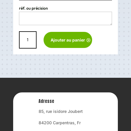
réf. ou précision
quantité
Ajouter au panier
de
Chausson
sur
mesures
Waders
Adresse
85, rue isidore Joubert
84200 Carpentras, Fr