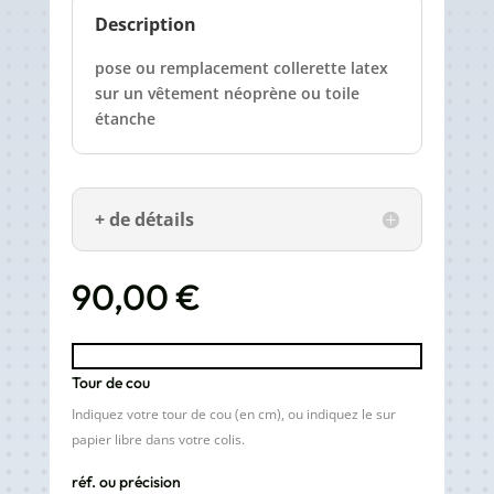
Description
pose ou remplacement collerette latex
sur un vêtement néoprène ou toile
étanche
+ de détails
90,00
€
Tour de cou
Indiquez votre tour de cou (en cm), ou indiquez le sur
papier libre dans votre colis.
réf. ou précision