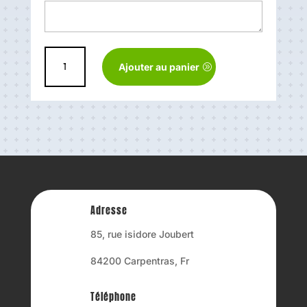
quantité
Ajouter au panier
de
Collerette
Latex
pour
combinaison
étanche
Adresse
85, rue isidore Joubert
84200 Carpentras, Fr
Téléphone