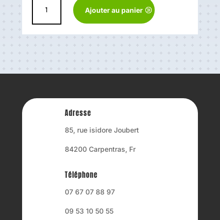
quantité
Ajouter au panier
de
Zip
poignets
(la
paire)
Adresse
85, rue isidore Joubert
84200 Carpentras, Fr
Téléphone
07 67 07 88 97
09 53 10 50 55