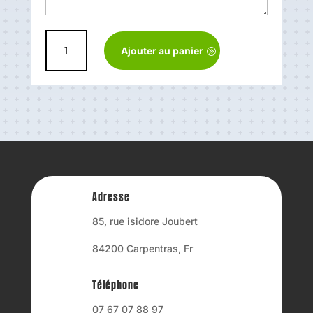
quantité
Ajouter au panier
de
Chaussette
latex
Adresse
85, rue isidore Joubert
84200 Carpentras, Fr
Téléphone
07 67 07 88 97