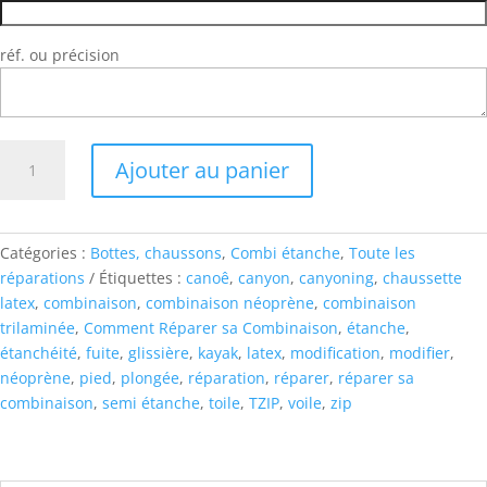
réf. ou précision
quantité
Ajouter au panier
de
Chaussette
latex
Catégories :
Bottes, chaussons
,
Combi étanche
,
Toute les
réparations
Étiquettes :
canoê
,
canyon
,
canyoning
,
chaussette
latex
,
combinaison
,
combinaison néoprène
,
combinaison
trilaminée
,
Comment Réparer sa Combinaison
,
étanche
,
étanchéité
,
fuite
,
glissière
,
kayak
,
latex
,
modification
,
modifier
,
néoprène
,
pied
,
plongée
,
réparation
,
réparer
,
réparer sa
combinaison
,
semi étanche
,
toile
,
TZIP
,
voile
,
zip