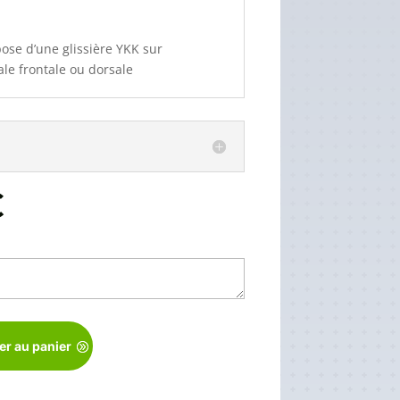
se d’une glissière YKK sur
le frontale ou dorsale
€
er au panier