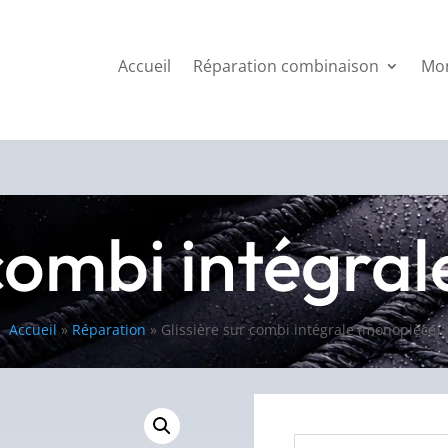
Accueil
Réparation combinaison
Mo
 combi intégra
Accueil
»
Réparation
»
Glissière sur combi intégrale (monopièce)