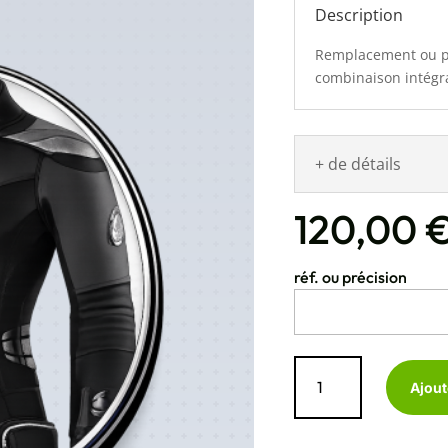
Description
Remplacement ou po
combinaison intégra
+ de détails
120,00
réf. ou précision
quantité
de
Ajout
Glissière
sur