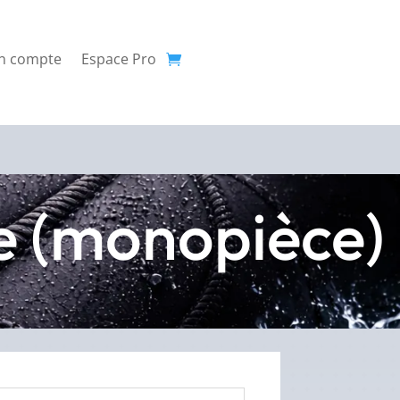
n compte
Espace Pro
le (monopièce)