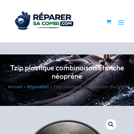
Tzip plastique combinaison étanche
néoprène
Accueil
»
Réparation
»
Tzip plastique combinaison étanche
néoprène