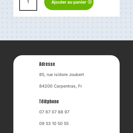
Ajouter au panier
de
Tzip
plastique
combinaison
étanche
néoprène
Adresse
85, rue isidore Joubert
84200 Carpentras, Fr
Téléphone
07 67 07 88 97
09 53 10 50 55