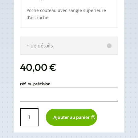
Poche couteau avec sangle superieure
d’accroche
+ de détails
40,00
€
réf. ou précision
quantité
Ajouter au panier
de
Poche
couteau